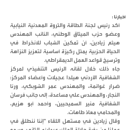
أخبارنا :
أكد رئيس لجنة الطاقة والثروة المعدنية النيابية
وعضو حزب الميثاق الوطني، النائب المهندس
هيثم زيادين، أن تمكين الشباب للانخراط في
الحياة الحزبية يمثل ركيزة أساسية لتعزيز النزاهة
وترسيخ قواعد العمل الديمقراطي.
جاء ذلك خلال لقائه الرئيس التنفيذي لمركز
الشفافية الأردني هيلدا عجيلات وأعضاء المركز:
ضرار غوانمة، والمهندس عمر الشوبكي، ورنا
النجار، والمهندس علي مساعدة، إلى جانب فرسان
الشفافية منير السميحيين، وأحمد أبو هزيم،
والمحامي معاذ طاهات.
وقال زيادين في مستهل اللقاء "إننا ننطلق في
عملنا من رؤية جلالة الملك عبدالله الثاني، وسمو