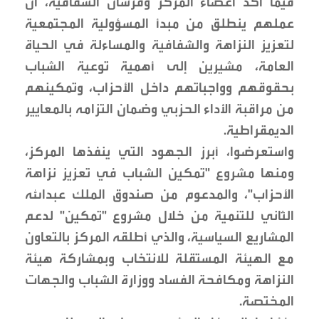
فيما أكد أعضاء المركز وفرسان الشفافية، أن
عملهم ينطلق من مبدأ المسؤولية المجتمعية
لتعزيز النزاهة والشفافية والمساءلة في الحياة
العامة، مشيرين إلى أهمية توعية الشباب
بحقوقهم وواجباتهم داخل الأحزاب، وتمكينهم
من مراقبة الأداء الحزبي وضمان التزامه بالمعايير
الديمقراطية.
واستعرضوا، أبرز الجهود التي ينفذها المركز،
ومنها مشروع "تمكين الشباب في تعزيز نزاهة
الأحزاب"، والمدعوم من صندوق الملك عبدالله
الثاني للتنمية من خلال مشروع "تمكين" لدعم
المشاريع السياسية، والذي أطلقه المركز بالتعاون
مع الهيئة المستقلة للانتخاب وبمشاركة هيئة
النزاهة ومكافحة الفساد ووزارة الشباب والجهات
المختصة.