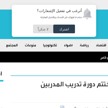
أترغب في تفعيل الإشعارات؟
حتى لا تفوتك آخر الأحداث والأخبار العاجلة
اشترك
لا شكراً
اقتصاد
رياضة
أضواء
تكنولوجيا
منوعات
المجتمع
طع كأس العالم
ا
ختتم دورة تدريب المدربين