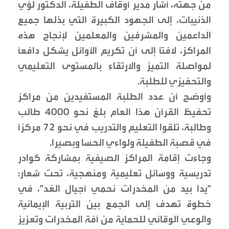
من جهته، أشار مدير أوقاف الطفيلة، الدكتور لؤي
الذنيبات، إلى الجهود الكبيرة التي بذلها جميع
الداعمين والمشرفين والمعلمين لإنجاح هذه
المراكز، لافتاً إلى أن تكريم الأوائل يشكل دافعاً
لمواصلة التميز والارتقاء بالمستوى التعليمي
والتحفيزي للطلبة.
وأوضح أن عدد الطلبة المستفيدين من مراكز
تحفيظ القرآن هذا العام بلغ نحو 4000 طالب
وطالبة، تلقوا التعليم والتدريب في نحو 72 مركزاً
في قصبة الطفيلة ولواءي الحسا وبصيرا.
وجاءت إقامة المراكز الصيفية بمشاركة كوادر
تدريسية ووسائل تعليمية ومنهجية، تحت شعار:
"يدا بيد من المخدرات نحمي أجيال الغد"، في
خطوة تهدف إلى الجمع بين التربية الإيمانية
والوعي الوقائي للحماية من آفة المخدرات وتعزيز