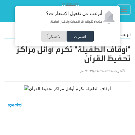
Toggl
أترغب في تفعيل الإشعارات؟
navig
حتى لا تفوتك آخر الأحداث والأخبار العاجلة
/
الرئيسية
المجتمع
اشترك
لا شكراً
"أوقاف الطفيلة" تكرم أوائل مراكز
تحفيظ القرآن
الأربعاء-2025-09-03 | 03:30 pm