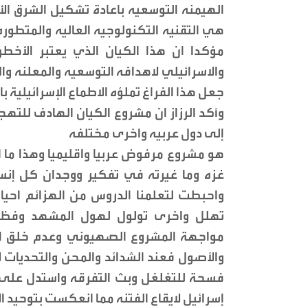
الهيمنه التوسعيه باعادة تشكيل الشرق ال
هي التقنيه التكنولوجيه العاليه والمتطور
مؤكدا ان هذا الكيان الذي يعتبر الأخطر ب
والاسرائيلي لاهدافه التوسعيه والمعلنه وا
جعل هذا الفراغ تملؤه الاطماع الإسرائيلية 
وأكد الرزاز ان مشروع الكيان الهادف للت
إلى دول عربيه واخرى مختلفه
هو مشروع مرفوض عربيا واقليميا وهذا ما اف
غزه وما غيرته في تفكير ووجدان كل إن
واحبطت لتعلمنا الدروس من الهزائم احيانا
تهلل واخرى تولول لهول المشهد وفظا
مواجهة المشروع الصهيوني وعدم خلق النز
والأصول فعند الشدائد والمحن والتحديات ل
فسحة للتغلغل وبث التفرقه واستدل على ا
إسرائيل لايقاع الفتنه مما انعكست بتوحيد 