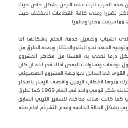
ان هذه الحرب أثرت على الاردن بشكل خاص حيث
لأكثر تضررا وعلى كافة القطاعات المختلف حيث
 مما سبقت محليا وعالميا
 لدى الشباب وتفعيل خدمة العلم باشكالها اما
وتوجيه الجهد نحو البناء والابتكار وبهذه الطرق من
نشكل درعا نحمي به أنفسنا من مخاطر المشروع
 توقعات وتساؤلات البعض اذا لا قدر الله ان كان
 القوى فما البدائل لمواجهة المشروع الصهيوني
رك منوها لاقطاب اليمين واقصى اليسار باصدلر
كتاب حول التعلم من الهزائم جمع رموزا متباينه بفكر قومي واحد في العام ١٩٦٩ كما تطرق
ي كما كانت هناك مداخله للسفير الليبي السابق
بي يشكل الحالة الخاصه وعدم التشرذم امام هذه