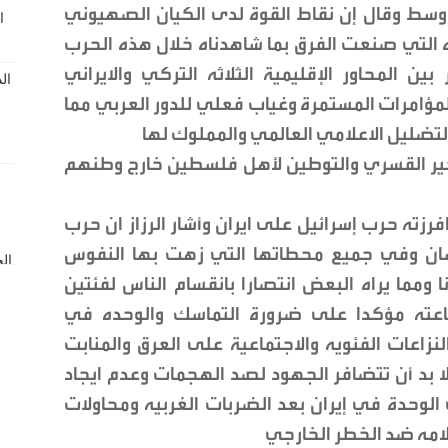
أوسط وقال إن نقاط القوة لدى الكيان الصهيوني
ه التي صنعت الفرق بما شاهدناه خلال هذه الحرب
ين المحاور الإقليمية الثلاثه التركي والايراني
لمؤامرات المستمرة وغياب فعلي للدور العربي مما
بالتضليل الاعلامي العالمي والمملوك لها
هجير القسري والتوطين لأهل فلسطين خارج وطنهم
رزته حرب إسرائيل على ايران وأشار الرزاز ان حرب
سان وفي جميع محطاتها التي زهت بها النفوس
 ومما يراه البعض انتصارا بانقسام الناس لفئتين
عته مؤكدا على ضرورة التماسك والوحده في
اعات الفئويه والاجتماعية على العرق والمنابت
ا بد أن تتضافر الجهود لصد الهجمات وعدم ايجاد
لوحدة في إيران بعد الضربات الغربيه ومحاولات
الامه ضد الخطر الخارجي