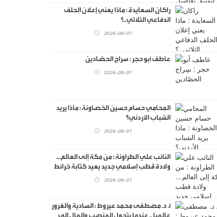
راكان السعايدة : ماذا يعني إعلان الحلف
الدفاعي الثلاثي..؟
2026-08-07
عاطف أبو حجر : سِراج الحصّادين
2026-08-07
المحامي حسام حسين الخصاونة : ماذا يريد
الشباب الأردني؟
2026-08-07
النائب علي الطراونة : من مكة إلى العالم…
ولادة قطب إسلامي جديد يعيد كتابة خرائط
القوه
2026-08-07
أ. د. مصطفى محمد عيروط : السادية والغرور
عالميا .. عندما يتحول المنصب والمال إلى