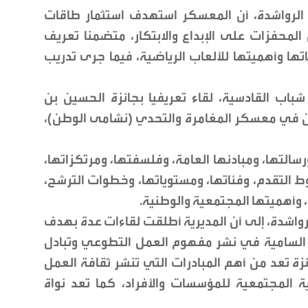
 الرواشدة، أن المعسكر استهدف استثمار طاقات
لمحفزات على الإبداع والابتكار، متضمنا تعريف
تها وأهميتها للألعاب الرياضية، فيما جرى تدريب
اب القادسية، لقاء تعريفيا بجائزة الحسين بن
ين في معسكر المغامرة والتحدي (نشامى الوطن)،
رسالتها، ومبادئها العامة، وفلسفتها، ومرتكزاتها،
 التقدم، وفئاتها، ومستوياتها، وخطوات الترشح،
، وأهميتها المجتمعية والوطنية.
رواشدة، إلى أن المديرية أطلقت لقاءات عدة بهدف
ا السامية في نشر مفهوم العمل التطوعي وتبادل
ئزة تعد من أهم المبادرات التي تنشر ثقافة العمل
 المجتمعية للمؤسسات والأفراد، كما تعد نواة