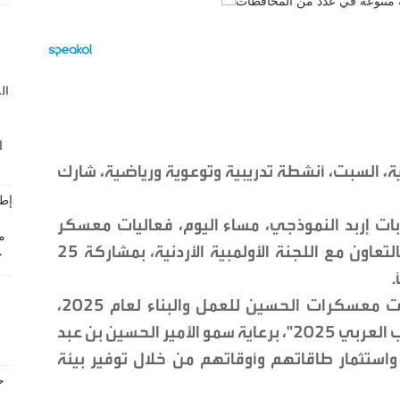
، السبت، أنشطة تدريبية وتوعوية ورياضية، شارك
ت إربد النموذجي، مساء اليوم، فعاليات معسكر
"النشاط الرياضي والبدني"، والذي ينظم بالتعاون مع اللجنة الأولمبية الأردنية، بمشاركة 25
ويهدف المعسكر الذي يأتي ضمن فعاليات معسكرات الحسين للعمل والبناء لعام 2025،
والتي تقام تحت شعار: "عمّان عاصمة الشباب العربي 2025"، برعاية سمو الأمير الحسين بن عبد
واستثمار طاقاتهم وأوقاتهم من خلال توفير بيئة