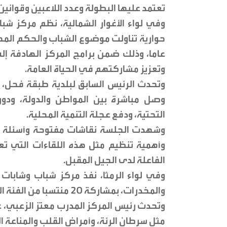
تعتمد عليها البطولة وعدد اللاعبين وقوانين 
وفي لواء الأغوار الشمالية، نظم مركز شبا
عاما، وذلك ضمن برامج المركز الهادفة إ
وتعزيز مشاركتهم في الحياة العامة.
وتحدث الرئيس السابق لبلدية طبقة فحل،
وصل مباشرة بين المواطن والدولة، ودور
التحتية، ودفع عجلة التنمية المحلية.
وشهدت الجلسة نقاشات مفتوحة وأسئلة من
وأهمية تنظيم مثل هذه اللقاءات التي تعز
الفاعلة لدى الجيل المقبل.
وفي لواء الرمثا، نفذ مركز شباب وشابا
والمخدرات، بمشاركة 20 منتسبا من الفئة العمرية (12–17) عاما.
وتحدث رئيس المركز المدرب معتز الزعبي، ع
مثل سرطان الرئة، وأمراض القلب والمناعة الت