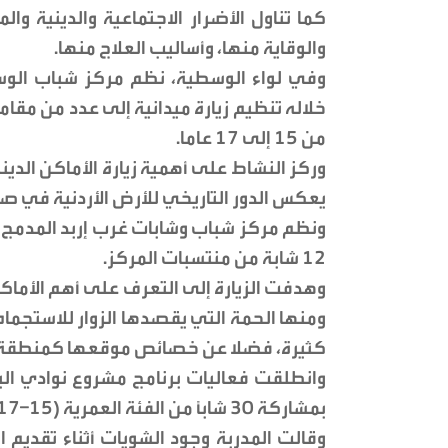
كما تناول الأضرار الاجتماعية والدينية وا
والوقاية منها، وأساليب العلاج منها.
وفي لواء الوسطية، نظم مركز شباب الوسط
من 15 إلى 17 عاما.
وركز النشاط على أهمية زيارة الأماكن الدي
يعكس الدور التاريخي للأرض الأردنية في صي
ونظم مركز شباب وشابات غرب إربد المدمج، ز
12 شابة من منتسبات المركز.
وهدفت الزيارة إلى التعرف على أهم الأماكن 
ومنها الحمة التي يقصدها الزوار للاستجمام 
كثيرة، فضلا عن خصائص موقعها كمنطقة جاذ
وانطلقت فعاليات برنامج مشروع نوادي الب
بمشاركة 30 شاباً من الفئة العمرية (15–17) عاماً.
وقالت المدربة وجود الشويات أثناء تقديم ا