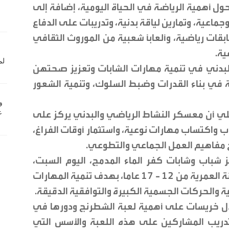
 أهمية الرياضة في الحياة اليومية، إضافة إلى
جماعية، وتمارين لياقة بدنية، وتدريبات على الدفاع
بقات رياضية، وألعاباً شعبية من الموروث الثقافي
ية.
 البدني في تنمية مهارات الشابات وتعزيز صحتهن
ة في بناء القدرات وضبط السلوك، وتنمية الشعور
يلي أن معسكر النشاط الرياضي والبدني يركز على
 واكتساب مهارات نوعية، واستثمار أوقات الفراغ،
يخ مفاهيم العمل الجماعي والتطوعي.
 شباب وشابات كفر الماء المدمج، اليوم السبت،
مسابقة الشطرنج، بمشاركة 20 منتسبا للفئة العمرية من 12 - 17 عاما، بهدف تنمية المهارات
ية والحركات الجسمية الكبيرة والتوافقية الدقيقة.
ال خريسات على أهمية لعبة الشطرنج ودورها في
 تدريب المشاركين على هذه اللعبة والأسس التي