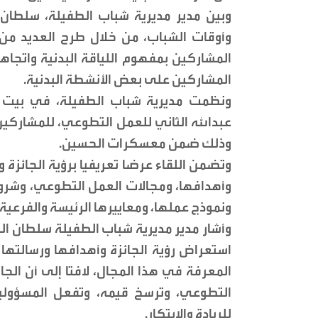
وبين مدير مديرية شباب الطفيلة، سلطان
وأوقات الشباب، من خلال طرح العديد من ا
المشاركين بمفهوم اللياقة البدنية واتجاها
المشاركين على بعض الأنشطة البدنية.
ونظمت مديرية شباب الطفيلة، في بيت شب
عبدالله الثاني للعمل التطوعي، للمشارك
وذلك ضمن معسكرات الحسين.
وتضمن اللقاء عرضا تعريفيا برؤية الجائزة و
وأهدافها، ومجالات العمل التطوعي، وشروط
ونموذج عملها، ومعاييرها الرئيسة والفرعية
وأشار مدير مديرية شباب الطفيلة سلطان ال
استعراض رؤية الجائزة وأهدافها ورسالته
المعرفة في هذا المجال، لافتا إلى أن الجا
التطوعي، وترسخ قيمه، وتفعل المسؤولية
للريادة والابتكار.