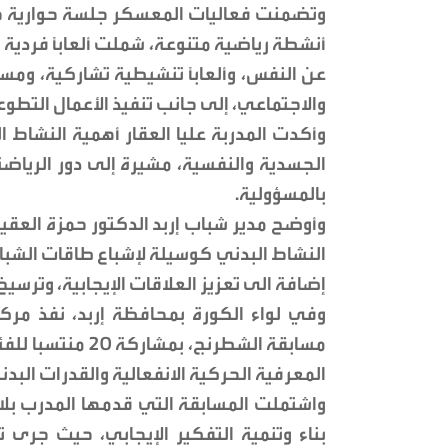
وتضمنت فعاليات المعسكر جلسة حوارية حول
أنشطة رياضية متنوعة، شملت ألعاباً فردية و
عن النفس، وألعاباً تنشيطية تشاركية، ومسا
والاجتماعي، إلى جانب تنفيذ الأعمال التطوع
وأكدت المدربة عليا العقار أهمية النشاط
الجسدية والنفسية، مشيرة إلى دور الرياض
بالمسؤولية.
وأوضح مدير شباب إربد الدكتور حمزة العق
النشاط البدني كوسيلة لإشباع طاقات الشباب
إضافة الى تعزيز العلاقات الإيجابية، وترس
وفي لواء الكورة بمحافظة إربد، نفذ مركز
المعرفية الحركية الانفعالية والقدرات البدن
واشتملت المسابقة التي قدمها المدرب بل
بناء وتنمية التفكير الإيجابي، حيث جرى