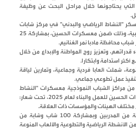
ية التي يحتاجونها خلال مراحل البحث عن وظيفة
ل.
كر "النشاط الرياضي والبدني" في مركز شابات
ذيبان النموذجي، بالتعاون مع اللجنة الأولمبية، وذلك ضمن معسكرات الحسين، بمشاركة 25
باب محافظة مادبا نمر الغنانيم.
دراتهم، وتعزيز روح المواطنة والإبداع من خلال
 أكثر استدامة وابتكارا.
ة، شملت ألعابا فردية وجماعية، وتمارين لياقة
ب تنفيذ عمل تطوعي جماعي.
ن مراكز الشباب النموذجية معسكرات "النشاط
الرياضي والبدني"، ضمن فعاليات معسكرات الحسين للعمل والبناء لعام 2025، تحت شعار:
 مختلف الهيئات والمؤسسات ذات العلاقة.
وتضمنت الفعاليات، التي قدمها مجموعة من المدربين وبمشاركة 100 شاب وشابة من
ن الأنشطة الرياضية والتطوعية والألعاب المنوعة