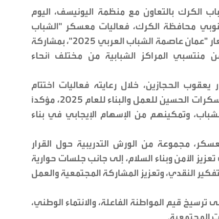
ب الكرك بالتعاون مع منظمة اليونيسف، اليوم
نوبي محافظة الكرك، فعاليات معسكر "الشباب
والأمن والسلام 2250"، والتي تُقام تحت شعار "عمان عاصمة الشباب العربي 2025"، بمشاركة
ن منتسبي المراكز الشبابية من مختلف أنحاء
يعقوب الحجازين، خلال رعايته فعاليات اختتام
المعسكر، إن هذا المعسكر يأتي ضمن معسكرات الحسين للعمل والبناء للعام 2025، مؤكداً
اب، وتمكينهم من الإسهام الإيجابي في بناء
معسكر، مجموعة من الورش التدريبية حول القرار
باب في تعزيز الأمن وبناء السلام، إلى جانب جلسات حوارية
تفكير النقدي، وتعزيز المشاركة المجتمعية والعمل
رسيخ قيم المواطنة الفاعلة، والانتماء الوطني،
ت المجتمعية.