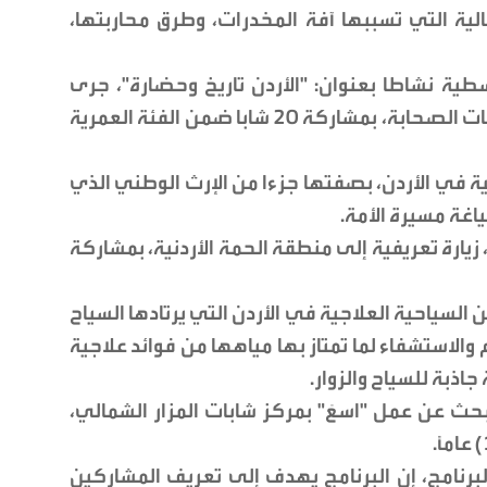
لمالية التي تسببها آفة المخدرات، وطرق محاربتها،
ية نشاطا بعنوان: "الأردن تاريخ وحضارة"، جرى
خلاله تنظيم زيارة ميدانية إلى عدد من مقامات الصحابة، بمشاركة 20 شابا ضمن الفئة العمرية
نية في الأردن، بصفتها جزءا من الإرث الوطني الذي
اغة مسيرة الأمة.
يارة تعريفية إلى منطقة الحمة الأردنية، بمشاركة
السياحية العلاجية في الأردن التي يرتادها السياح
والاستشفاء لما تمتاز بها مياهها من فوائد علاجية
بة للسياح والزوار.
حث عن عمل "اسعَ" بمركز شابات المزار الشمالي،
لبرنامج، إن البرنامج يهدف إلى تعريف المشاركين