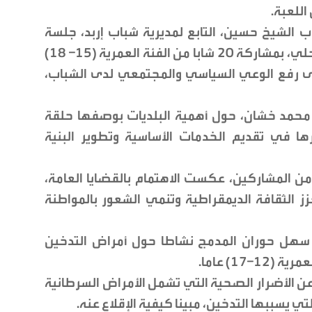
اللعبة.
ب الشيخ حسين، التابع لمديرية شباب إربد، جلسة
حوارية تناولت موضوع الشباب والحكم المحلي، بمشاركة 20 شابا من الفئة العمرية (15– 18)
لى رفع الوعي السياسي والمجتمعي لدى الشباب،
 محمد خشان، حول أهمية البلديات بوصفها حلقة
ها في تقديم الخدمات الأساسية وتطوير البنية
 المشاركين، عكست الاهتمام بالقضايا العامة،
ز الثقافة الديمقراطية وتنمي الشعور بالمواطنة
ت سهل حوران المدمج نشاطا حول أمراض التدخين
ن الأضرار الصحية التي تشمل الأمراض السرطانية
ي يسببها التدخين، مبينا كيفية الإقلاع عنه.