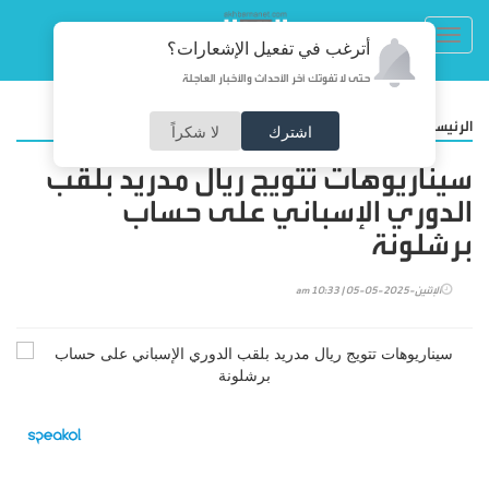
Toggl
أترغب في تفعيل الإشعارات؟
navig
حتى لا تفوتك آخر الأحداث والأخبار العاجلة
/
الرئيسية
رياضة
اشترك
لا شكراً
سيناريوهات تتويج ريال مدريد بلقب
الدوري الإسباني على حساب
برشلونة
الإثنين-2025-05-05 | 10:33 am