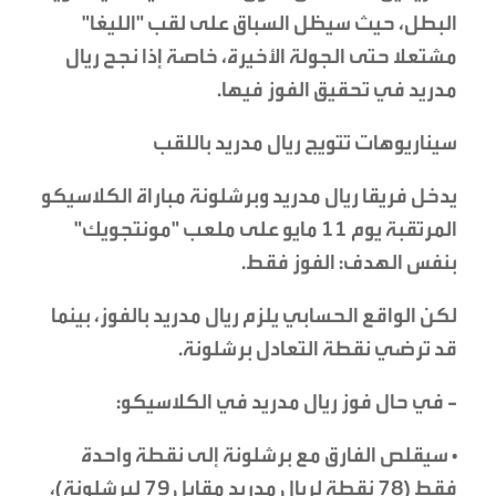
البطل، حيث سيظل السباق على لقب "الليغا"
مشتعلا حتى الجولة الأخيرة، خاصة إذا نجح ريال
مدريد في تحقيق الفوز فيها.
سيناريوهات تتويج ريال مدريد باللقب
يدخل فريقا ريال مدريد وبرشلونة مباراة الكلاسيكو
المرتقبة يوم 11 مايو على ملعب "مونتجويك"
بنفس الهدف: الفوز فقط.
لكن الواقع الحسابي يلزم ريال مدريد بالفوز، بينما
قد ترضي نقطة التعادل برشلونة.
- في حال فوز ريال مدريد في الكلاسيكو:
• سيقلص الفارق مع برشلونة إلى نقطة واحدة
فقط (78 نقطة لريال مدريد مقابل 79 لبرشلونة)،