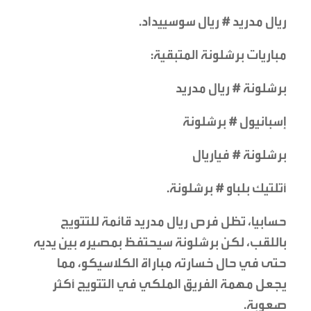
ريال مدريد # ريال سوسييداد.
مباريات برشلونة المتبقية:
برشلونة # ريال مدريد
إسبانيول # برشلونة
برشلونة # فياريال
أتلتيك بلباو # برشلونة.
حسابيا، تظل فرص ريال مدريد قائمة للتتويج
باللقب، لكن برشلونة سيحتفظ بمصيره بين يديه
حتى في حال خسارته مباراة الكلاسيكو، مما
يجعل مهمة الفريق الملكي في التتويج أكثر
صعوبة.