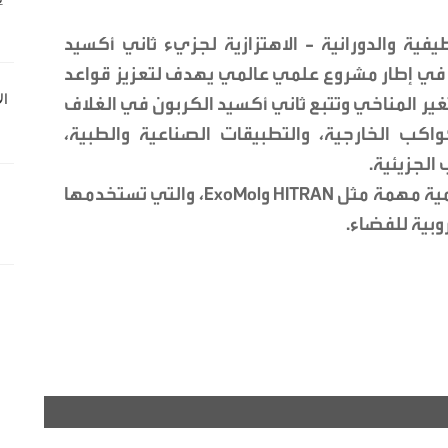
ية والدورانية - الاهتزازية لجزيء ثاني أكسيد
كربون، باستخدام خوارزمية MARVEL 4.0، في إطار مشروع علمي عالمي يهدف لتعزيز قواعد
غير المناخي وتتبع ثاني أكسيد الكربون في الغلاف
اكب الخارجية، والتطبيقات الصناعية والطبية،
الجزيئية.
وستعمل هذه البيانات على تعزيز قواعد علمية مهمة مثل HITRAN وExoMol، والتي تستخدمها
روبية للفضاء.