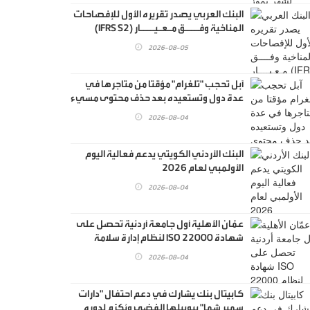
البنك العربي يصدر تقريره الأول للإفصاحات
المناخية وفــــق مـعـيــــار (IFRS S2)
2026-08-05
آبل تحجب "تلغرام" مؤقتا من متاجرها في
عدة دول وتستعيده بعد حذف محتوى مسيء
2026-08-04
البنك الأردني الكويتي يدعم فعالية اليوم
الأولمبي لعام 2026
2026-08-04
عمّان الأهلية أول جامعة أردنية تحصل على
شهادة ISO 22000 لنظام إدارة سلامة
الغذاء
2026-08-04
كابيتال بنك يشارك في دعم احتفال "دارات
سمير شما" بيوبيلها الفضي ويُكرَّم لدوره