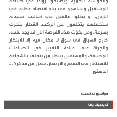
والحوسبة الكمية ويصبحوا رواداً في صناعة
المستقبل ويساهمو في بناء اقتصاد عظيم في
الاردن، أو يظلوا عالقين في أساليب تقليدية
ستجعلهم يتخلفون عن الركب. القطار يتحرك
بسرعة، ومن يفوّت هذه الفرصة الآن قد يجد نفسه
خارج السباق في سوق لا مكان فيه إلا للابتكار
والجرأة على قيادة التغيير في الصناعات
المختلفة، والمستقبل ينتظر من يتحلى بالشجاعة
للاستثمار في التقدم والازدهار، فهل من مدكر؟ . ـ
الدستور
مواضيع قد تهمك
قد يعجبك ايضا