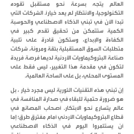
العالم يتجه بسرعة نحو مستقبل تقوده
التكنولوجيا، والانتظار لم يعد خياراً. الشركات التي
تبدأ الآن في تبني الذكاء الاصطناعي والحوسبة
الكمية ستتمكن من تحقيق تقدم كبير في
الكفاءة والإبداع، وستكون قادرة على تلبية
متطلبات السوق المستقبلية بثقة ومرونة. شركات
صناعة البتروكيماويات الأردنية لديها فرصة فريدة
لتكون في مقدمة هذا التغيير، ليس فقط على
المستوى المحلي، بل على الساحة العالمية.
إن تبني هذه التقنيات الثورية ليس مجرد خيار ، بل
هو ضرورة حتمية للبقاء في صدارة المنافسة في
عالم يتسارع نحو الابتكار. أصحاب المصانع في
قطاع البتروكيماويات الأردني أمام مفترق طرق؛ إما
أن يستثمروا اليوم في الذكاء الاصطناعي