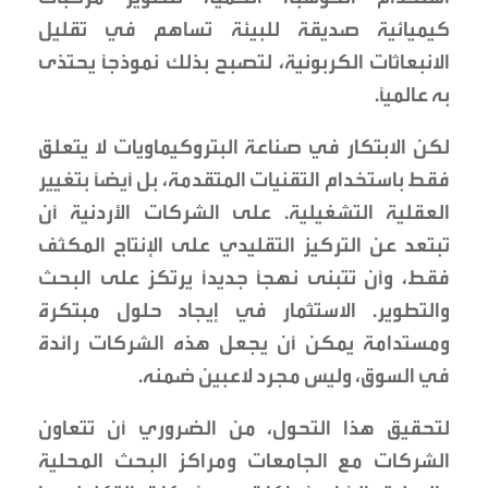
كيميائية صديقة للبيئة تساهم في تقليل
الانبعاثات الكربونية، لتصبح بذلك نموذجاً يحتذى
به عالمياً.
لكن الابتكار في صناعة البتروكيماويات لا يتعلق
فقط باستخدام التقنيات المتقدمة، بل أيضاً بتغيير
العقلية التشغيلية. على الشركات الأردنية أن
تبتعد عن التركيز التقليدي على الإنتاج المكثف
فقط، وأن تتبنى نهجاً جديداً يرتكز على البحث
والتطوير. الاستثمار في إيجاد حلول مبتكرة
ومستدامة يمكن أن يجعل هذه الشركات رائدة
في السوق، وليس مجرد لاعبين ضمنه.
لتحقيق هذا التحول، من الضروري أن تتعاون
الشركات مع الجامعات ومراكز البحث المحلية