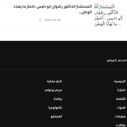
الْمُسْتَشَارُ الدُّكْتُور رِضْوَان أَبُو دَامِس : أَخْطَرُ مَا يُهَدِّدُ
الْوَطَنَ…
2026-08-06
أقسام الموقع
الرئيسية
أخبار محلية
أخبارنا
عربي ودولي
اقتصاد
رياضة
أضواء
تكنولوجيا
منوعات
المجتمع
مقالات